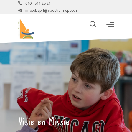
010 - 511 25 21
info.cbspjf@spectrum-spco.nl
Visie en Missie