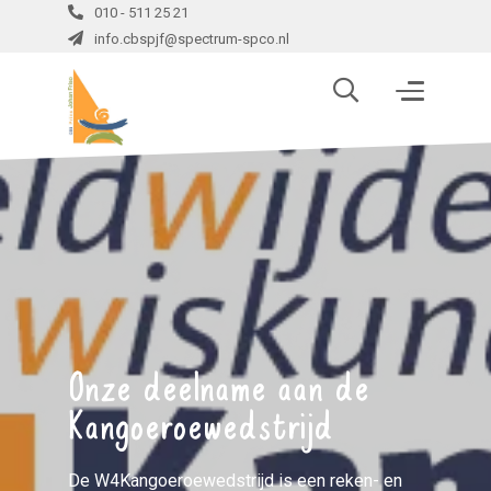
010 - 511 25 21
info.cbspjf@spectrum-spco.nl
Onze deelname aan de
Kangoeroewedstrijd
De W4Kangoeroewedstrijd is een reken- en