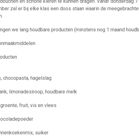
en douchen en schone kleren te kunnen dragen. Vanaf donderdag 
er zal er bij elke klas een doos staan waarin de meegebrachte
n.
angen we lang houdbare producten (minstens nog 1 maand houdba
onmaakmiddelen
roducten
s, chocopasta, hagelslag
rank, limonadesiroop, houdbare melk
groente, fruit, vis en vlees
 chocoladepoeder
pannenkoekenmix, suiker